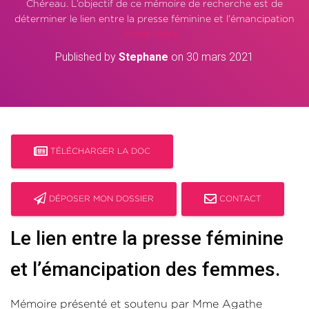
Chéreau. L’objectif de ce mémoire de recherche est de
déterminer le lien entre la presse féminine et l’émancipation
Read more…
Published by
Stephane
on
30 mars 2021
TÉLÉCHARGER LA DOC
DÉPOSER MON DOSSIER
CONTACT
Le lien entre la presse féminine
et l’émancipation des femmes.
Mémoire présenté et soutenu par Mme Agathe