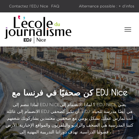
voir les
Contactez l’EDJ Nice
Rentrée 2026 : préinscriptions
FAQ
Alternance possible : + d’infos
oursiers
Salons et forums
Le Blog
ouvertes
T
O
G
G
L
E
N
A
V
I
كن صحفيًا في فرنسا مع EDJ Nice
G
A
لماذا تنضم إلى EDJ NICE؟ لماذا الانضمام إلى EDJ NICE يعني
T
الانضمام إلى عائلة EDJ أن تكبر كصحفي. EDJ هي أيضًا مدرسة للحياة.
I
O
أنت تمارس عملك بشكل يومي مع صحفيين معتمدين يشاركونك شغفهم.
N
كتبنا المدرسية هي الصحف والراديو والتلفزيون والمواقع الإخبارية! الأرض
، فصولنا الدراسية. تهدف دوراتنا التدريبية المهنية إلى […]