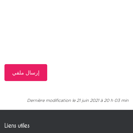
s
e
إرسال ملفي
Dernière modification le 21 juin 2021 à 20 h 03 min
Liens utiles