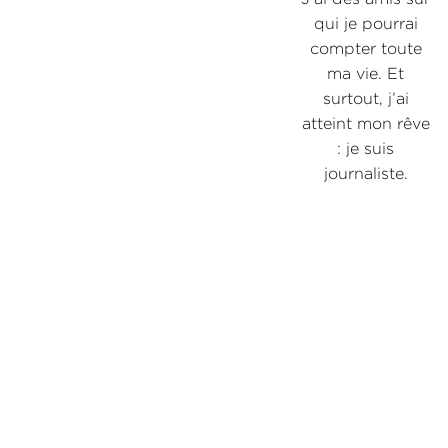
qui je pourrai
s
compter toute
ma vie. Et
surtout, j’ai
atteint mon rêve
: je suis
e
journaliste.
n
n
u
s
i,
p
.