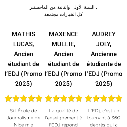
السنة الأولى والثانية من الماجستير ،
كل الخيارات مجتمعة
MATHIS
MAXENCE
AUDREY
LUCAS,
MULLIE,
JOLY,
Ancien
Ancien
Ancienne
e
étudiant de
étudiant de
étudiante de
o
l’EDJ (Promo
l’EDJ (Promo
l’EDJ (Promo
2025)
2025)
2025)
Si l’École de
La qualité de
L’EDj, c’est un
e
Journalisme de
l'enseignement à
tournant à 360
Nice m’a
l'EDJ répond
degrés qui a