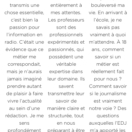
transmis une
entièrement à
bouleversé ma
chose essentielle,
mes attentes.
vie. En arrivant à
r
c’est bien la
Les professeurs
l’école, je ne
e
passion pour
sont des
savais pas
e
l’information en
professionnels
vraiment à quoi
s
radio. C’était une
expérimentés et
m’attendre. À 18
évidence que ce
passionnés, qui
ans, comment
,
métier me
possèdent une
savoir si un
correspondait,
véritable
métier est
mais je n’aurais
expertise dans
réellement fait
jamais imaginé
leur domaine. Ils
pour nous ?
t
prendre autant
savent
Comment savoir
de plaisir à faire
transmettre leur
si le journalisme
vivre l’actualité
savoir de
est vraiment
au sein d’une
manière claire et
notre voie ? Des
rédaction. Je me
structurée, tout
questions
sens
en nous
auxquelles l’EDJ
profondément
préparant à être
m’a apporté les