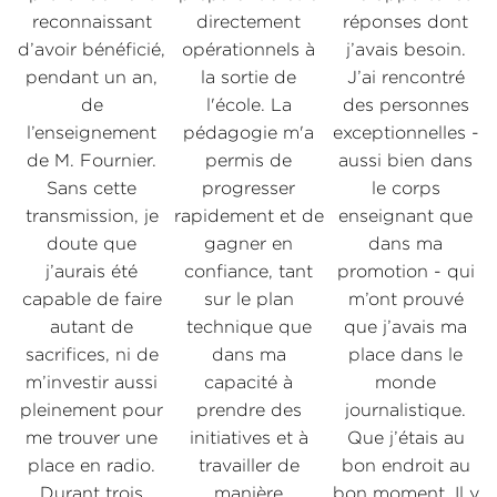
reconnaissant
directement
réponses dont
d’avoir bénéficié,
opérationnels à
j’avais besoin.
pendant un an,
la sortie de
J’ai rencontré
de
l'école. La
des personnes
l’enseignement
pédagogie m'a
exceptionnelles -
ns
c
de M. Fournier.
permis de
aussi bien dans
Sans cette
progresser
le corps
e
transmission, je
rapidement et de
enseignant que
doute que
gagner en
dans ma
j’aurais été
confiance, tant
promotion - qui
n
capable de faire
sur le plan
m’ont prouvé
autant de
technique que
que j’avais ma
sacrifices, ni de
dans ma
place dans le
e
m’investir aussi
capacité à
monde
pleinement pour
prendre des
journalistique.
me trouver une
initiatives et à
Que j’étais au
place en radio.
travailler de
bon endroit au
Durant trois
manière
bon moment. Il y