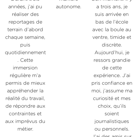
e
années, j’ai pu
autonome.
a trois ans, je
réaliser des
suis arrivée en
reportages de
bas de l’école
terrain d’abord
avec la boule au
i
chaque semaine,
ventre, timide et
puis
discrète.
quotidiennement
Aujourd’hui, je
J
. Cette
ressors grandie
immersion
de cette
régulière m’a
expérience. J’ai
permis de mieux
pris confiance en
u
appréhender la
moi, j’assume ma
réalité du travail,
curiosité et mes
de répondre aux
choix, qu’ils
contraintes et
soient
t
aux imprévus du
journalistiques
métier.
ou personnels.
J’ai des amis sur