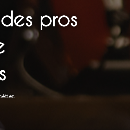
des pros
e
s
étier.