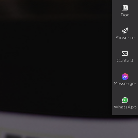
Doc
S'inscrire
Contact
Messenger
WhatsApp