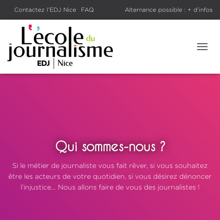
voir les
Contactez l’EDJ Nice
Rentrée 2026 : préinscriptions
FAQ
Alternance possible : + d’infos
oursiers
Salons et forums
Le Blog
ouvertes
T
O
G
G
L
E
N
A
V
I
Qui sommes-nous ?
G
A
Si le métier de journaliste vous fait rêver, si vous souhaitez
T
être les acteurs de votre quotidien, si vous désirez dénoncer
I
O
l’injustice… Nous allons faire de vous des journalistes !
N