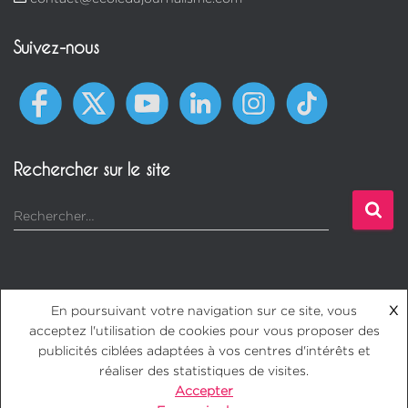
Suivez-nous
Rechercher sur le site
Rechercher…
En poursuivant votre navigation sur ce site, vous
X
acceptez l'utilisation de cookies pour vous proposer des
Mentions légales
CGV
Protection des données
FAQ
publicités ciblées adaptées à vos centres d'intérêts et
réaliser des statistiques de visites.
Accepter
Doc
S'inscrire
Contact