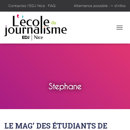
voir les
Contactez l’EDJ Nice
Rentrée 2026 : préinscriptions
FAQ
Alternance possible : + d’infos
oursiers
Salons et forums
Le Blog
ouvertes
TOGG
NAVI
Stephane
LE MAG’ DES ÉTUDIANTS DE