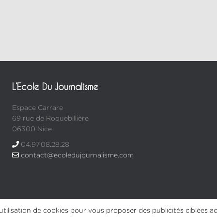
L’Ecole Du Journalisme
Espace Carrare
69 rue de Roquebillière
06300 Nice
04.97.08.28.28
contact@ecoledujournalisme.com
tilisation de cookies pour vous proposer des publicités ciblées ad