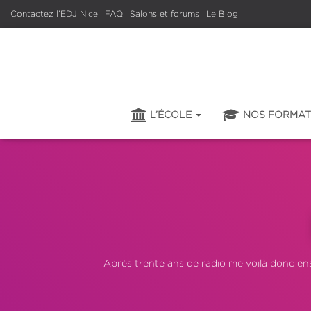
oursiers
Contactez l’EDJ Nice
FAQ
Salons et forums
Le Blog
L’ÉCOLE
NOS FORMA
Après trente ans de radio me voilà donc ens