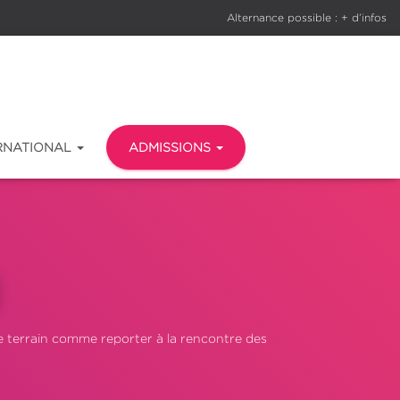
Alternance possible : + d’infos
RNATIONAL
ADMISSIONS
le terrain comme reporter à la rencontre des