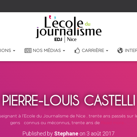
Rentrée 2026 : préinscriptions ouvertes
TIONS
NOS MÉDIAS
CARRIÈRE
INTE
PIERRE-LOUIS CASTELLI
eignant à l’Ecole du Journalisme de Nice . trente ans passés sur 
gens connus ou méconnus, trente ans de
Read more…
Published by
Stephane
on
3 août 2017